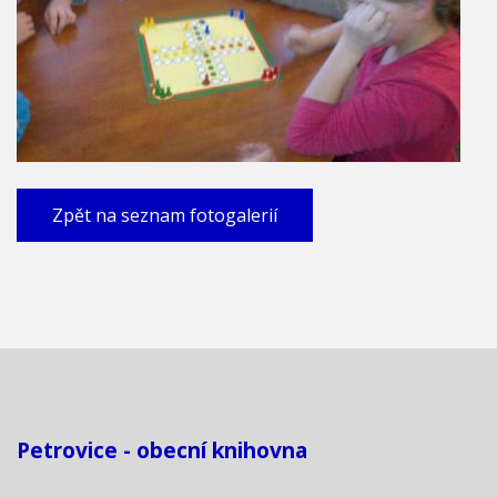
Zpět na seznam fotogalerií
Petrovice - obecní knihovna