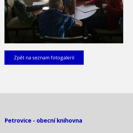
Zpět na seznam fotogalerií
Petrovice - obecní knihovna