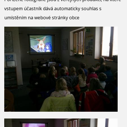
vstupem účastník dává automaticky souhlas s
umístěním na webové stránky obce